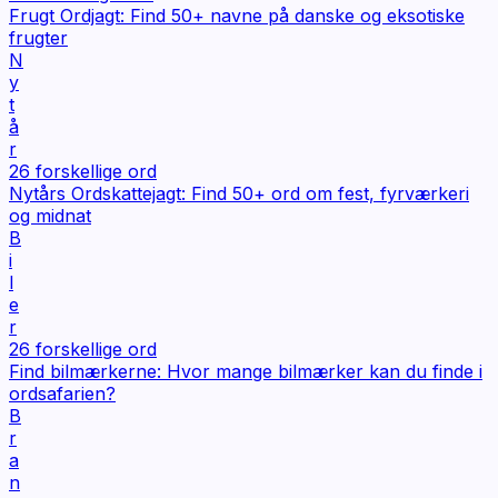
Frugt Ordjagt: Find 50+ navne på danske og eksotiske
frugter
N
y
t
å
r
26
forskellige ord
Nytårs Ordskattejagt: Find 50+ ord om fest, fyrværkeri
og midnat
B
i
l
e
r
26
forskellige ord
Find bilmærkerne: Hvor mange bilmærker kan du finde i
ordsafarien?
B
r
a
n