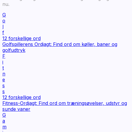
nu.
G
o
l
f
12
forskellige ord
Golfspillerens Ordjagt: Find ord om køller, baner og
golfudtryk
F
i
t
n
e
s
s
12
forskellige ord
Fitness-Ordjagt: Find ord om træningsøvelser, udstyr og
sunde vaner
G
a
m