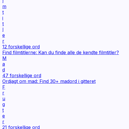
l
m
t
i
t
l
e
r
12
forskellige ord
Find filmtitlerne: Kan du finde alle de kendte filmtitler?
M
a
d
47
forskellige ord
Ordjagt om mad: Find 30+ madord i gitteret
F
r
u
g
t
e
r
21
forskellige ord