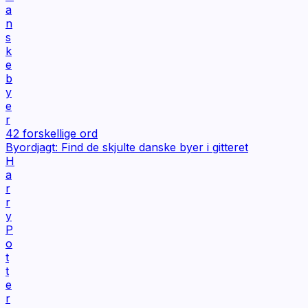
a
n
s
k
e
b
y
e
r
42
forskellige ord
Byordjagt: Find de skjulte danske byer i gitteret
H
a
r
r
y
P
o
t
t
e
r