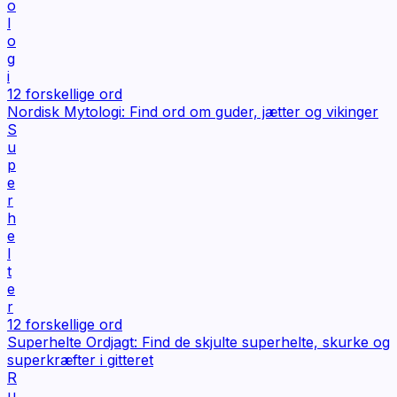
o
l
o
g
i
12
forskellige ord
Nordisk Mytologi: Find ord om guder, jætter og vikinger
S
u
p
e
r
h
e
l
t
e
r
12
forskellige ord
Superhelte Ordjagt: Find de skjulte superhelte, skurke og
superkræfter i gitteret
R
u