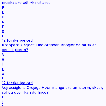
musikalske udtryk i gitteret
K
r
o
p
p
e
n
12
forskellige ord
Kroppens Ordjagt: Find organer, knogler og muskler
gemt i gitteret?
V
e
j
r
e
t
12
forskellige ord
Vejrudsigtens Ordjagt: Hvor mange ord om storm, skyer,
sol og uvejr kan du finde?
F
i