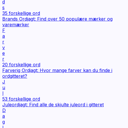
d
s
35
forskellige ord
Brands Ordjagt: Find over 50 populære mærker og
varemærker
F
a
r
v
e
r
20
forskellige ord
Farverig Ordjagt: Hvor mange farver kan du finde i
ordgitteret?
J
u
l
53
forskellige ord
Juleordjagt: Find alle de skjulte juleord i gitteret
D
a
g
l