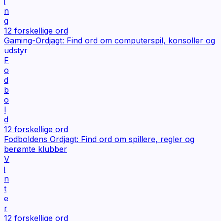
i
n
g
12
forskellige ord
Gaming-Ordjagt: Find ord om computerspil, konsoller og
udstyr
F
o
d
b
o
l
d
12
forskellige ord
Fodboldens Ordjagt: Find ord om spillere, regler og
berømte klubber
V
i
n
t
e
r
12
forskellige ord