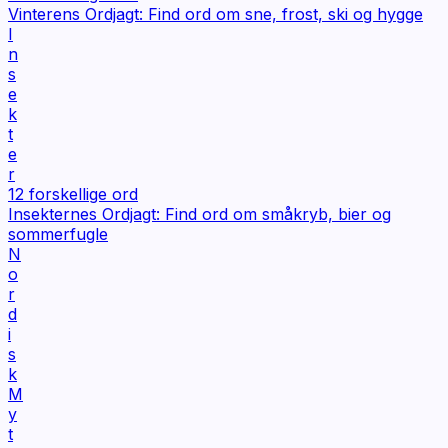
Vinterens Ordjagt: Find ord om sne, frost, ski og hygge
I
n
s
e
k
t
e
r
12
forskellige ord
Insekternes Ordjagt: Find ord om småkryb, bier og
sommerfugle
N
o
r
d
i
s
k
M
y
t