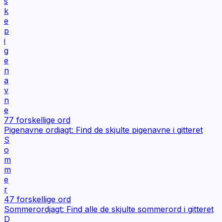
s
k
e
p
i
g
e
n
a
v
n
e
77
forskellige ord
Pigenavne ordjagt: Find de skjulte pigenavne i gitteret
S
o
m
m
e
r
47
forskellige ord
Sommerordjagt: Find alle de skjulte sommerord i gitteret
D