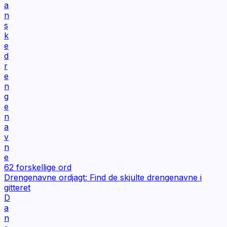
a
n
s
k
e
d
r
e
n
g
e
n
a
v
n
e
62
forskellige ord
Drengenavne ordjagt: Find de skjulte drengenavne i
gitteret
D
a
n