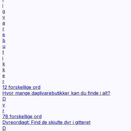
i
g
v
a
r
e
b
u
t
i
k
k
e
r
12
forskellige ord
Hvor mange daglivarebutikker kan du finde i alt?
D
y
r
78
forskellige ord
Dyreordjagt: Find de skjulte dyr i gitteret
D