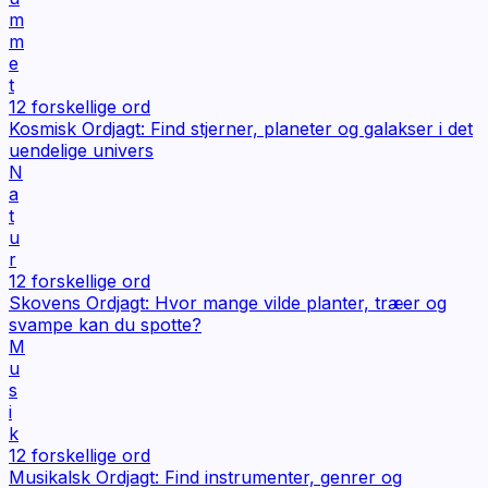
m
m
e
t
12
forskellige ord
Kosmisk Ordjagt: Find stjerner, planeter og galakser i det
uendelige univers
N
a
t
u
r
12
forskellige ord
Skovens Ordjagt: Hvor mange vilde planter, træer og
svampe kan du spotte?
M
u
s
i
k
12
forskellige ord
Musikalsk Ordjagt: Find instrumenter, genrer og