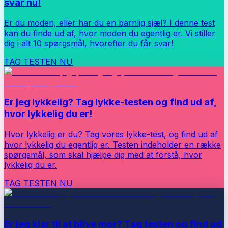
svar nu!
Er du moden, eller har du en barnlig sjæl? I denne test
kan du finde ud af, hvor moden du egentlig er. Vi stiller
dig i alt 10 spørgsmål, hvorefter du får svar!
TAG TESTEN NU
Er jeg lykkelig? Tag lykke-testen og find ud af,
hvor lykkelig du er!
Hvor lykkelig er du? Tag vores lykke-test, og find ud af
hvor lykkelig du egentlig er. Testen indeholder en række
spørgsmål, som skal hjælpe dig med at forstå, hvor
lykkelig du er.
TAG TESTEN NU
Er jeg klar til at blive mor? Tag testen og find ud