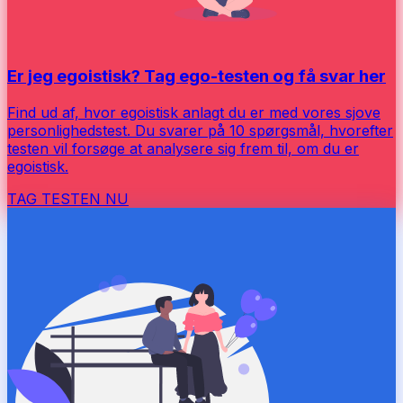
Er jeg egoistisk? Tag ego-testen og få svar her
Find ud af, hvor egoistisk anlagt du er med vores sjove
personlighedstest. Du svarer på 10 spørgsmål, hvorefter
testen vil forsøge at analysere sig frem til, om du er
egoistisk.
TAG TESTEN NU