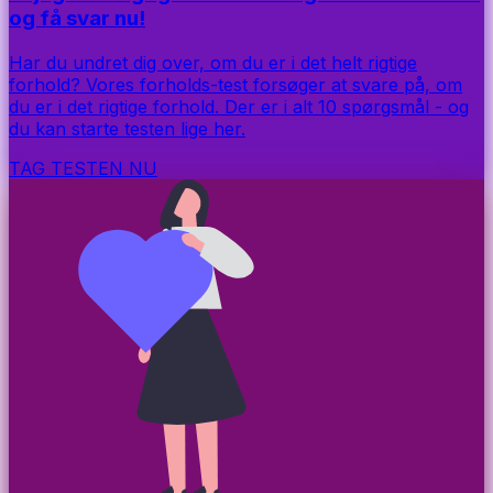
og få svar nu!
Har du undret dig over, om du er i det helt rigtige
forhold? Vores forholds-test forsøger at svare på, om
du er i det rigtige forhold. Der er i alt 10 spørgsmål - og
du kan starte testen lige her.
TAG TESTEN NU