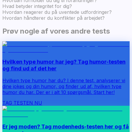
Hvordan forholder du dig til forandringer?
Hvad betyder integritet for dig?
Hvordan reagerer du på uventede udfordringer?
Hvordan håndterer du konflikter på arbejdet?
Prøv nogle af vores andre tests
Hvilken type humor har jeg? Tag humor-testen
og find ud af det her
Hvilken type humor har du? I denne test, analyserer vi
dine jokes og din humor, og finder ud af, hvilken type
humor du har. Der er i alt 10 spørgsmål. Start her!
TAG TESTEN NU
Er jeg moden? Tag modenheds-testen her og få