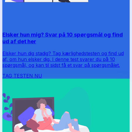
Elsker hun mig? Svar på 10 spørgsmål og find
ud af det her
Elsker hun dig stadig? Tag kærlighedstesten og find ud
af, om hun elsker dig. I denne test svarer du på 10
spørgsmål, og kan til sidst få et svar på spørgsmålet.
TAG TESTEN NU