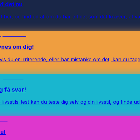
af det nu
t her, og find ud af om du har alt det som det kræver, at vær
synes om dig!
s du er irriterende, eller har mistanke om det, kan du tage 
g få svar!
ivsstils-test kan du teste dig selv og din livsstil, og finde 
nu!