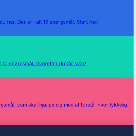
u har. Der er i alt 10 spørgsmål. Start her!
lt 10 spørgsmål, hvorefter du får svar!
rgsmål, som skal hjælpe dig med at forstå, hvor lykkelig