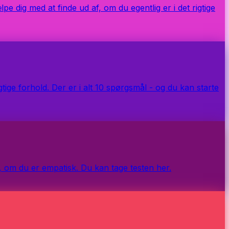
pe dig med at finde ud af, om du egentlig er i det rigtige
gtige forhold. Der er i alt 10 spørgsmål - og du kan starte
, om du er empatisk. Du kan tage testen her.