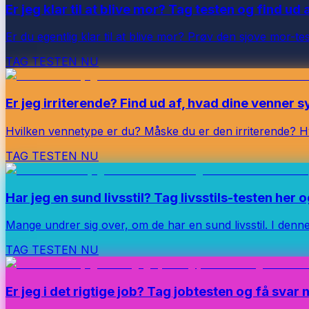
Er jeg klar til at blive mor? Tag testen og find ud 
Er du egentlig klar til at blive mor? Prøv den sjove mor-tes
TAG TESTEN NU
Er jeg irriterende? Find ud af, hvad dine venner 
Hvilken vennetype er du? Måske du er den irriterende? Hvi
TAG TESTEN NU
Har jeg en sund livsstil? Tag livsstils-testen her o
Mange undrer sig over, om de har en sund livsstil. I denne l
TAG TESTEN NU
Er jeg i det rigtige job? Tag jobtesten og få svar 