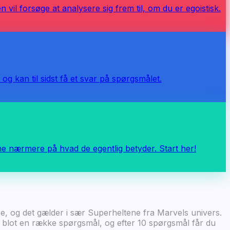
vil forsøge at analysere sig frem til, om du er egoistisk.
og kan til sidst få et svar på spørgsmålet.
 nærmere på hvad de egentlig betyder. Start her!
re, og det gælder i sær Superheltene fra Marvels univers.
er blot en række spørgsmål, og efter 10 spørgsmål får du