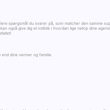
flere spørgsmål du svarer på, som matcher den samme super
an også give dig et indblik i hvordan lige netop dine egens
tatet!
 end dine venner og familie.