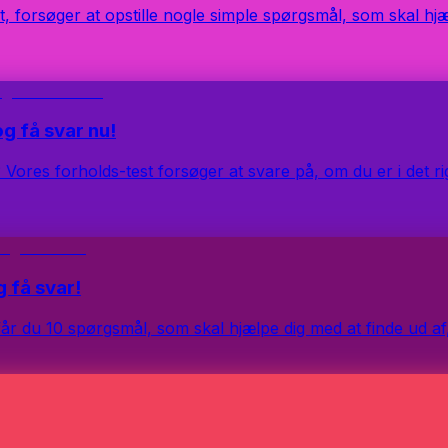
t, forsøger at opstille nogle simple spørgsmål, som skal hjæl
og få svar nu!
? Vores forholds-test forsøger at svare på, om du er i det ri
 få svar!
år du 10 spørgsmål, som skal hjælpe dig med at finde ud af