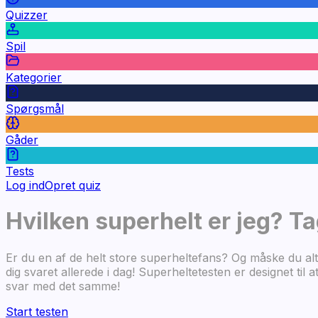
Quizzer
Spil
Kategorier
Spørgsmål
Gåder
Tests
Log ind
Opret quiz
Hvilken superhelt er jeg? Ta
Er du en af de helt store superheltefans? Og måske du alti
dig svaret allerede i dag! Superheltetesten er designet til
svar med det samme!
Start testen