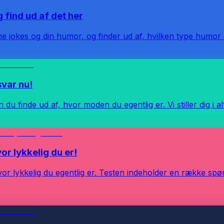
 find ud af det her
e jokes og din humor, og finder ud af, hvilken type humor d
var nu!
du finde ud af, hvor moden du egentlig er. Vi stiller dig i a
or lykkelig du er!
vor lykkelig du egentlig er. Testen indeholder en række spø