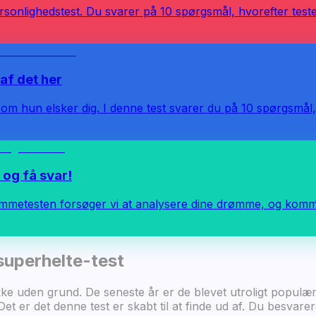
sonlighedstest. Du svarer på 10 spørgsmål, hvorefter testen 
af det her
 om hun elsker dig. I denne test svarer du på 10 spørgsmål, 
og få svar!
mmetesten forsøger vi at analysere dine drømme, og komme
superhelte-test
kke uden grund. De seneste år er de blevet utroligt populæ
et er det denne test er skabt til at finde ud af. Du besvar