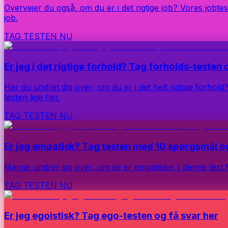
Overvejer du også, om du er i det rigtige job? Vores jobtes
job.
TAG TESTEN NU
Er jeg i det rigtige forhold? Tag forholds-testen 
Har du undret dig over, om du er i det helt rigtige forhold
testen lige her.
TAG TESTEN NU
Er jeg empatisk? Tag testen med 10 spørgsmål og
Mange undrer sig over, om de er empatiske. I denne test f
TAG TESTEN NU
Er jeg egoistisk? Tag ego-testen og få svar her