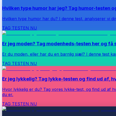
Hvilken type humor har jeg? Tag humor-testen og
Hvilken type humor har du? I denne test, analyserer vi din
TAG TESTEN NU
Er jeg moden? Tag modenheds-testen her og få s
Er du moden, eller har du en barnlig sjæl? I denne test kan 
TAG TESTEN NU
Er jeg lykkelig? Tag lykke-testen og find ud af, hv
Hvor lykkelig er du? Tag vores lykke-test, og find ud af h
du er.
TAG TESTEN NU