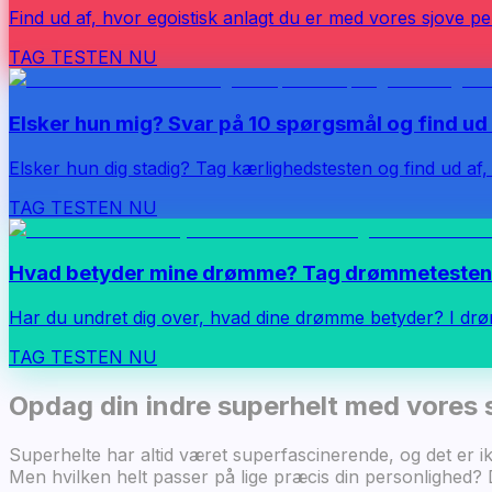
Find ud af, hvor egoistisk anlagt du er med vores sjove per
TAG TESTEN NU
Elsker hun mig? Svar på 10 spørgsmål og find ud 
Elsker hun dig stadig? Tag kærlighedstesten og find ud af,
TAG TESTEN NU
Hvad betyder mine drømme? Tag drømmetesten 
Har du undret dig over, hvad dine drømme betyder? I drø
TAG TESTEN NU
Opdag din indre superhelt med vores 
Superhelte har altid været superfascinerende, og det er i
Men hvilken helt passer på lige præcis din personlighed? D